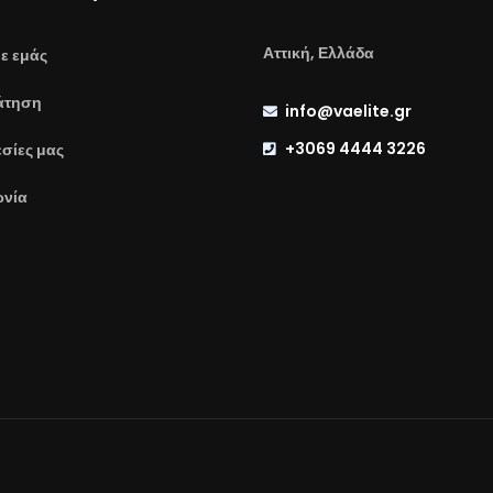
Αττική, Ελλάδα
με εμάς
άτηση
info@vaelite.gr
+3069 4444 3226
σίες μας
ωνία